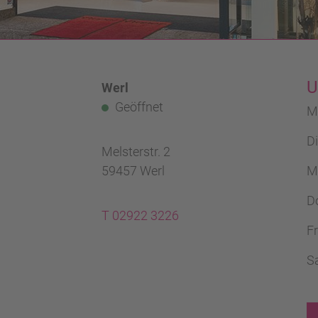
U
Werl
Geöffnet
M
D
Melsterstr. 2
59457 Werl
M
D
T 02922 3226
Fr
S