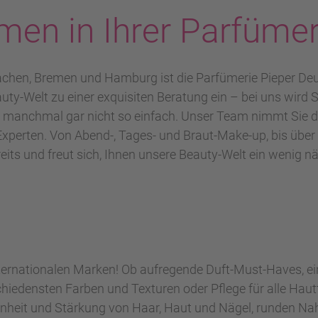
men in Ihrer Parfümer
achen, Bremen und Hamburg ist die Parfümerie Pieper De
uty-Welt zu einer exquisiten Beratung ein – bei uns wird S
st manchmal gar nicht so einfach. Unser Team nimmt Sie d
perten. Von Abend-, Tages- und Braut-Make-up, bis über 
its und freut sich, Ihnen unsere Beauty-Welt ein wenig nä
nternationalen Marken! Ob aufregende Duft-Must-Haves, ein
iedensten Farben und Texturen oder Pflege für alle Hautt
hönheit und Stärkung von Haar, Haut und Nägel, runden N