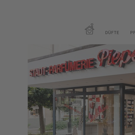
DÜFTE
P