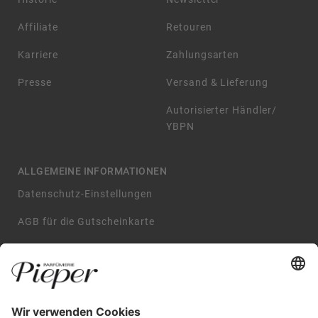
Affiliate
Retouren
Karriere
Zahlungsarten
Presse
Versand & Lieferung
Autorisierter Händler/
YBPN
ALLGEMEINE INFORMATIONEN
Datenschutz-Einstellungen
AGB für die Gutscheinkarte
Impressum
AGB
Datenschutzerklärung