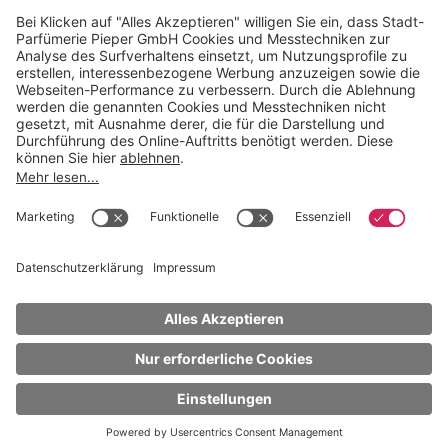
Widerrufsbelehrung
GARANTIERTE SICHERHEIT
Trusted Shops zertifiziert seit 2010
NACH OBEN