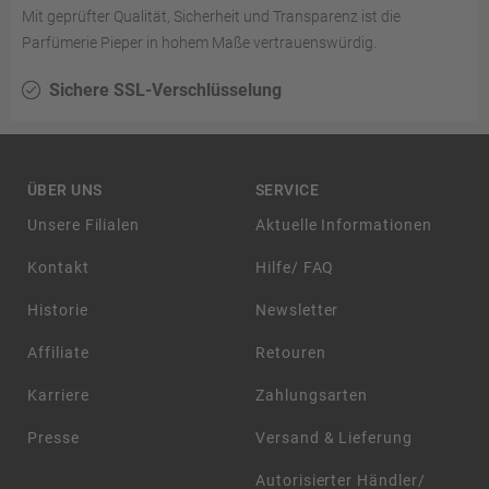
Mit geprüfter Qualität, Sicherheit und Transparenz ist die
Parfümerie Pieper in hohem Maße vertrauenswürdig.
Sichere SSL-Verschlüsselung
ÜBER UNS
SERVICE
Unsere Filialen
Aktuelle Informationen
Kontakt
Hilfe/ FAQ
Historie
Newsletter
Affiliate
Retouren
Karriere
Zahlungsarten
Presse
Versand & Lieferung
Autorisierter Händler/