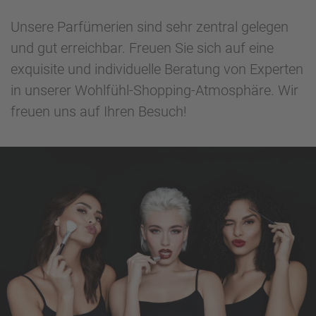
Unsere Parfümerien sind sehr zentral gelegen
und gut erreichbar. Freuen Sie sich auf eine
exquisite und individuelle Beratung von Experten
in unserer Wohlfühl-Shopping-Atmosphäre. Wir
freuen uns auf Ihren Besuch!