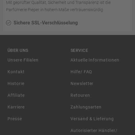
Mit geprüfter Qualität, Sicherheit und Transparenz ist die
Parfümerie Pieper in hohem Maße vertrauenswürdig.
Sichere SSL-Verschlüsselung
ÜBER UNS
SERVICE
Unsere Filialen
Aktuelle Informationen
Kontakt
Hilfe/ FAQ
Historie
Newsletter
Affiliate
Retouren
Karriere
Zahlungsarten
Presse
Versand & Lieferung
Autorisierter Händler/