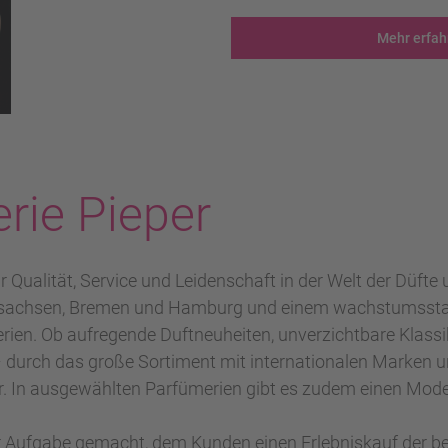
Mehr erfah
rie Pieper
r Qualität, Service und Leidenschaft in der Welt der Düfte
rsachsen, Bremen und Hamburg und einem wachstumsstark
en. Ob aufregende Duftneuheiten, unverzichtbare Klassik
durch das große Sortiment mit internationalen Marken u
er. In ausgewählten Parfümerien gibt es zudem einen Mod
r Aufgabe gemacht, dem Kunden einen Erlebniskauf der bes