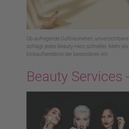
Ob aufregende Duftneuheiten, unverzichtbare
schlägt jedes Beauty-Herz schneller. Mehr als
Einkaufserlebnis der besonderen Art.
Beauty Services 