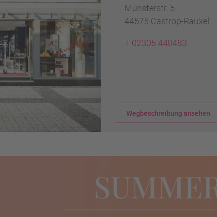
Münsterstr. 5
44575 Castrop-Rauxel
Next
T 02305 440483
Wegbeschreibung ansehen