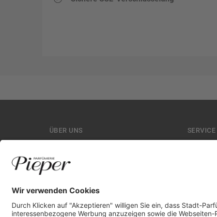
ÜBER UNS
SERVICE
Unsere Filialen
Aktuelle
Kontakt
Hilfe/ F
Historie
Newslet
Affiliate
Retoure