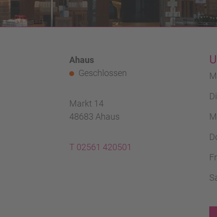
U
Ahaus
Geschlossen
M
D
Markt 14
48683 Ahaus
M
D
T 02561 420501
Fr
S