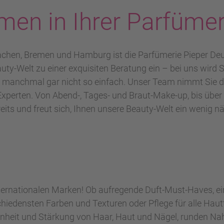
men in Ihrer Parfümer
achen, Bremen und Hamburg ist die Parfümerie Pieper De
uty-Welt zu einer exquisiten Beratung ein – bei uns wird S
st manchmal gar nicht so einfach. Unser Team nimmt Sie d
perten. Von Abend-, Tages- und Braut-Make-up, bis über 
its und freut sich, Ihnen unsere Beauty-Welt ein wenig nä
nternationalen Marken! Ob aufregende Duft-Must-Haves, ein
iedensten Farben und Texturen oder Pflege für alle Hautt
hönheit und Stärkung von Haar, Haut und Nägel, runden N