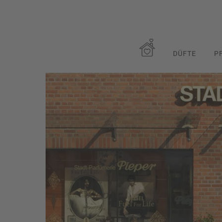
DÜFTE
P