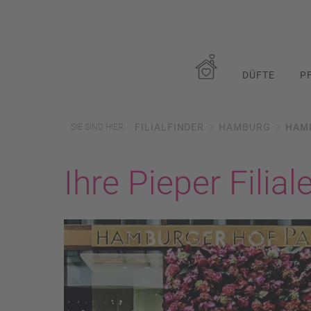
DÜFTE
P
FILIALFINDER
HAMBURG
HAM
SIE SIND HIER:
Ihre Pieper Filia