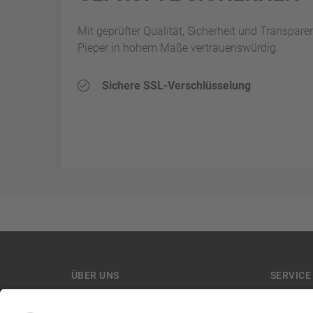
Mit geprüfter Qualität, Sicherheit und Transpare
Pieper in hohem Maße vertrauenswürdig.
Sichere SSL-Verschlüsselung
ÜBER UNS
SERVICE
Unsere Filialen
Aktuelle