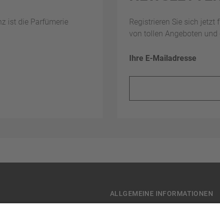
nz ist die Parfümerie
Registrieren Sie sich jetzt
von tollen Angeboten und 
Ihre E-Mailadresse
ALLGEMEINE INFORMATIONEN
 Informationen
Datenschutz-Einstellungen