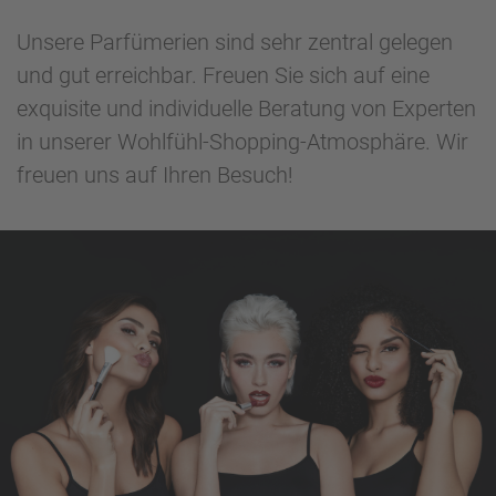
Unsere Parfümerien sind sehr zentral gelegen
und gut erreichbar. Freuen Sie sich auf eine
exquisite und individuelle Beratung von Experten
in unserer Wohlfühl-Shopping-Atmosphäre. Wir
freuen uns auf Ihren Besuch!