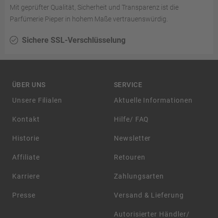
Mit geprüfter Qualität, Sicherheit und Transparenz ist die
Parfümerie Pieper in hohem Maße vertrauenswürdig.
Sichere SSL-Verschlüsselung
ÜBER UNS
SERVICE
Unsere Filialen
Aktuelle Informationen
Kontakt
Hilfe/ FAQ
Historie
Newsletter
Affiliate
Retouren
Karriere
Zahlungsarten
Presse
Versand & Lieferung
Autorisierter Händler/